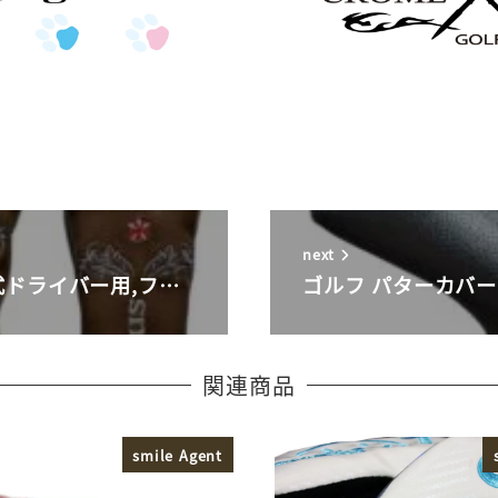
next
式ドライバー用,フ…
ゴルフ パターカバー
関連商品
smile Agent