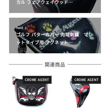
カル フェアウェイウッド…
next
ゴルフ パターカバー 肉球刺繍 マレ
ットタイプ用 マグネット…
関連商品
CROME AGENT
CROME AGENT