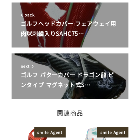
back
ゴルフヘッドカバー フェアウェイ用
肉球刺繍入りSAHC75…
next
ゴルフ パターカバー ドラゴン龍 ピ
ンタイプ マグネット式S…
関連商品
smile Agent
smile Agent