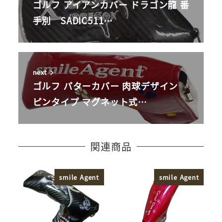
ゴルフ アイアンカバー ドラゴン龍 番
手別 SADIC511…
next
ゴルフ パターカバー 肉球デザイン
ピンタイプ マグネット式…
関連商品
smile Agent
smile Agent